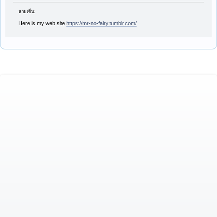
ลายเซ็น:
Here is my web site
https://mr-no-fairy.tumblr.com/