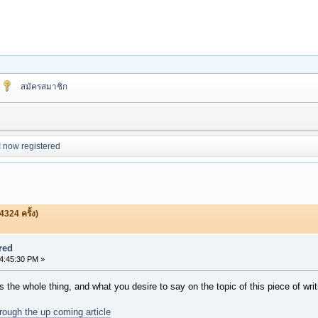
สมัครสมาชิก
I now registered
4324 ครั้ง)
red
4:45:30 PM »
 the whole thing, and what you desire to say on the topic of this piece of wri
hrough the up coming article