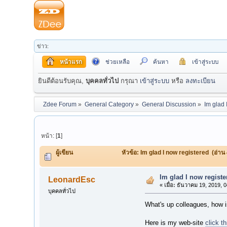
ข่าว:
หน้าแรก
ช่วยเหลือ
ค้นหา
เข้าสู่ระบบ
ยินดีต้อนรับคุณ,
บุคคลทั่วไป
กรุณา
เข้าสู่ระบบ
หรือ
ลงทะเบียน
Zdee Forum
»
General Category
»
General Discussion
»
Im glad 
หน้า: [
1
]
ผู้เขียน
หัวข้อ: Im glad I now registered (อ่าน 
Im glad I now registe
LeonardEsc
«
เมื่อ:
ธันวาคม 19, 2019, 0
บุคคลทั่วไป
What's up colleagues, how is
Here is my web-site
click t